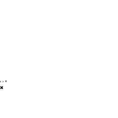
‹
›
×